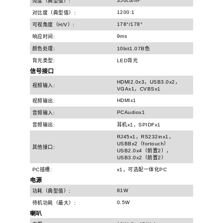
350cd/m²
亮度（典型值）:
1200:1
对比度（典型值）:
178°/178°
可视角度（H/V）:
9ms
响应时间:
颜色处理:
10bit1.07B色
背光类型:
LED背光
信号接口
HDMI2.0x3，USB3.0x2，
视频输入:
VGAx1，CVBSx1
HDMIx1
视频输出:
PCAudiox1
音频输入:
音频输出:
耳机x1，SPIDFx1
RJ45x1，RS232inx1，
USBBx2（fortouch）
其他接口:
USB2.0x4（前置2），
USB3.0x2（前置2）
PC插槽:
x1，可选配一体化PC
电源
81W
功耗（典型值）:
0.5W
待机功耗（最大）:
喇叭