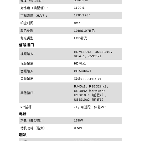
350cd/m²
亮度（典型值）:
1100:1
对比度（典型值）:
178°/178°
可视角度（H/V）:
8ms
响应时间:
颜色处理:
10bit1.07B色
背光类型:
LED背光
信号接口
HDMI2.0x3，USB3.0x2，
视频输入:
VGAx1，CVBSx1
HDMIx1
视频输出:
PCAudiox1
音频输入:
音频输出:
耳机x1，SPIDFx1
RJ45x1，RS232inx1，
USBBx2（fortouch）
其他接口:
USB2.0x4（前置2），
USB3.0x2（前置1）
PC插槽:
x1，可选配一体化PC
电源
138W
功耗（典型值）:
0.5W
待机功耗（最大）:
喇叭