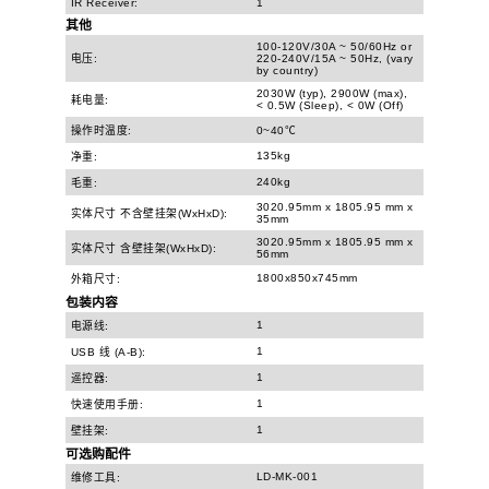
IR Receiver:
1
其他
100-120V/30A ~ 50/60Hz or
电压:
220-240V/15A ~ 50Hz, (vary
by country)
2030W (typ), 2900W (max),
耗电量:
< 0.5W (Sleep), < 0W (Off)
操作时温度:
0~40℃
135kg
净重:
240kg
毛重:
3020.95mm x 1805.95 mm x
实体尺寸 不含壁挂架(WxHxD):
35mm
3020.95mm x 1805.95 mm x
实体尺寸 含壁挂架(WxHxD):
56mm
1800x850x745mm
外箱尺寸:
包装内容
1
电源线:
1
USB 线 (A-B):
1
遥控器:
1
快速使用手册:
1
壁挂架:
可选购配件
LD-MK-001
维修工具: