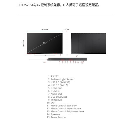
LD135-151与AV控制系统兼容，IT人员可于远程设定配置。
RS-232
Ambient Light Sensor
USB 2.0 (5V/0.5A)
USB 3.0 (5V/1A)
HDMI Out
HDMI In
Audio Out
USB-B (Service)
IR Receiver
LAN
Menu Control: Stand-by
Menu Control: Input Source
Menu Control: Brightness Level
Speakers
Power Button