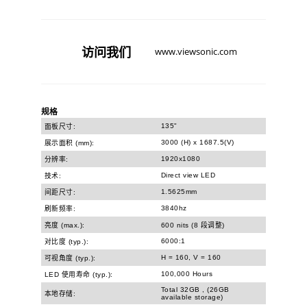
访问
我们
www.viewsonic.com
规格
135"
面板尺寸:
3000 (H) x 1687.5(V)
展示面积 (mm):
1920x1080
分辨率:
Direct view LED
技术:
1.5625mm
间距尺寸:
3840hz
刷新频率:
亮度 (max.):
600 nits (8 段调整)
6000:1
对比度 (typ.):
H = 160, V = 160
可视角度 (typ.):
100,000 Hours
LED 使用寿命 (typ.):
Total 32GB , (26GB
本地存储:
available storage)