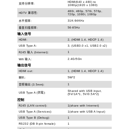
HDMI(640 x 480) to
支持分辨率:
1080p(1920 x 1080)
480i, 480p, 576i, 576p,
HDTV 兼容性:
720p, 1080i, 1080p
31K-94KHz
水平频率:
56-85Hz
垂直扫描频率:
输入信号
HDMI:
2, (HDMI 1.4, HDCP 1.4)
USB Type A:
3, (USB3.0 x1, USB2.0 x2)
1
RJ45 输入 (Internet):
2.4G/5Gn
Wifi 输入:
输出信号
HDMI out:
1, (HDMI 1.4, HDCP 1.4)
5W*2
喇叭:
1
音频输出 (3.5mm):
Shared with USB input,
USB Type A (供電):
(5V/1A*1, 5V/0.5A*2)
控制
RJ45 (LAN control):
1(share with Internet)
USB Type A (Services):
1(share with USB A Input)
USB Type B (Debug):
1
RS232 (DB 9-pin female):
1