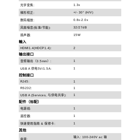
1.3x
光学变焦:
+/- 30° (H/V)
梯形校正:
0.8x-2.0x
数码缩放:
32/27dB
风扇噪音(标准/节能):
15W
扬声器:
輸入
HDMI1.4(HDCP1.4):
2
输出接口
1
音频输出（3.5mm）:
1
USB A 供电5V/1.5A:
控制接口
RJ45:
1
RS232:
1
1
USB A (Services, 与供电共享):
配件（标配）
1
电源线:
1
遥控器:
1
快速使用指南 & 保修卡:
其他
输入: 100-240V ac 输
电源: