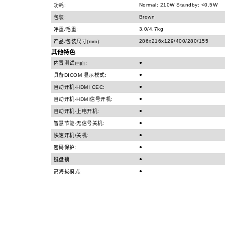
Normal: 210W Standby: <0.5W
功耗:
Brown
包装:
3.0/4.7kg
净重/毛重:
286x216x129/400/280/155
产品/包装尺寸(mm):
其他特色
●
内置测试画面:
●
具备DICOM 显示模式:
●
自动开机-HDMI CEC:
●
自动开机-HDMI信号开机:
●
自动开机-上电开机:
●
智慧节能-无信号关机:
●
快速开机/关机:
●
密码保护:
●
键盘锁:
●
高海拔模式: