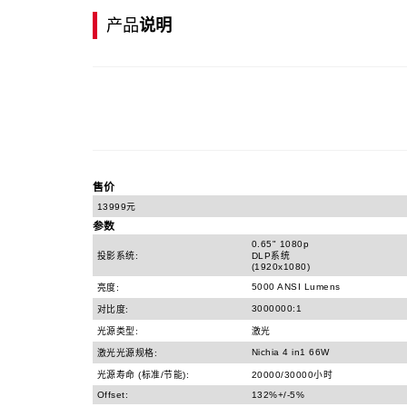
产品
说明
售价
13999元
参数
0.65" 1080p
投影系统:
DLP系统
(1920x1080)
5000 ANSI Lumens
亮度:
3000000:1
对比度:
光源类型:
激光
Nichia 4 in1 66W
激光光源规格:
光源寿命 (标准/节能):
20000/30000小时
Offset:
132%+/-5%