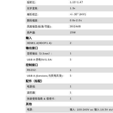
1.13~1.47
投射比:
1.3x
光学变焦:
+/- 30° (H/V)
梯形校正:
0.8x-2.0x
数码缩放:
30/24dB
风扇噪音(标准/节能):
15W
扬声器:
輸入
HDMI1.4(HDCP1.4):
2
输出接口
1
音频输出（3.5mm）:
1
USB A 供电5V/1.5A:
控制接口
RS232:
1
1
USB A (Services,与供电共享):
配件（标配）
1
电源线:
1
遥控器:
1
快速使用指南 & 保修卡:
其他
电源:
输入: 100-240V ac 输入:19.5V dc/