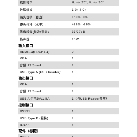
H: +/- 25°, V: +/- 30°
梯形校正:
1.0x-4.0x
数码缩放:
+60%, 0%
镜头位移（垂直）:
+29%, -29%
镜头位移（水平）:
37/27dB
风扇噪音(标准/节能):
16W
扬声器:
输入接口
HDMI1.4(HDCP1.4):
2
VGA:
1
1
音频（3.5mm）:
USB Type A (USB Reader):
1
输出接口
VGA:
1
1
音频（3.5mm）:
USB A 供电5V/1.5A:
1（与USB Reader共享）
控制接口
RS232:
1
1
USB Type B (服務):
RJ45:
1
配件（标配）