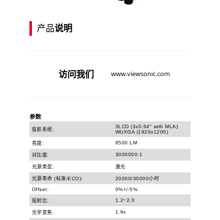
产品
说明
访问
我们
www.viewsonic.com
参数
3LCD (3x0.64" with MLA)
投影系统:
WUXGA (1920x1200)
8500 LM
亮度:
3000000:1
对比度:
光源类型:
激光
光源寿命 (标准/ECO):
20000/30000小时
Offset:
0%+/-5%
1.2~2.0
投射比:
1.6x
光学变焦: