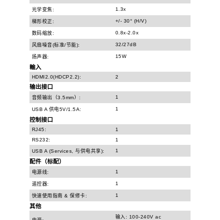
1.3x
光学变焦:
+/- 30° (H/V)
梯形校正:
0.8x-2.0x
数码缩放:
32/27dB
风扇噪音(标准/节能):
15W
扬声器:
輸入
HDMI2.0(HDCP2.2):
2
输出接口
1
音频输出（3.5mm）:
1
USB A 供电5V/1.5A:
控制接口
RJ45:
1
RS232:
1
1
USB A (Services, 与供电共享):
配件（标配）
1
电源线:
1
遥控器:
1
快速使用指南 & 保修卡:
其他
输入: 100-240V ac