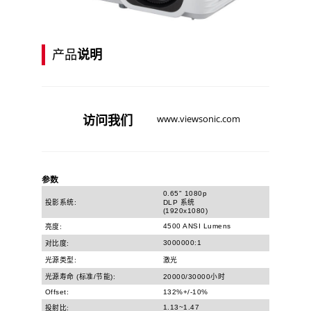
产品
说明
访问
我们
www.viewsonic.com
参数
0.65" 1080p
投影系统:
DLP 系统
(1920x1080)
4500 ANSI Lumens
亮度:
3000000:1
对比度:
光源类型:
激光
光源寿命 (标准/节能):
20000/30000小时
Offset:
132%+/-10%
1.13~1.47
投射比: