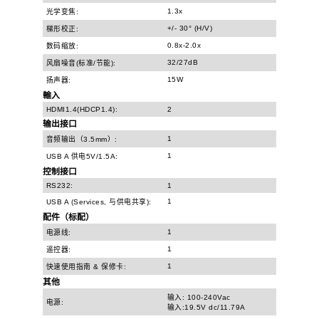
1.3x
光学变焦:
+/- 30° (H/V)
梯形校正:
0.8x-2.0x
数码缩放:
32/27dB
风扇噪音(标准/节能):
15W
扬声器:
輸入
HDMI1.4(HDCP1.4):
2
输出接口
1
音频输出（3.5mm）:
1
USB A 供电5V/1.5A:
控制接口
RS232:
1
1
USB A (Services, 与供电共享):
配件（标配）
1
电源线:
1
遥控器:
1
快速使用指南 & 保修卡:
其他
输入: 100-240Vac
电源:
输入:19.5V dc/11.79A