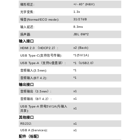
+/- 40° (H&V)
梯形校正:
1.3x
光学变焦:
31/27dB
噪音(Normal/ECO mode):
8.3ms
输入延迟:
JBL 6W*2
扬声器:
输入接口
x2 (Back)
HDMI 2.0 （HDCP2.2）:
*1(5V/1A)
USB Type-C(支持信号传输):
USB Type-A（支持U盘直读）:
*1（USB2.0）
*1
音频输入(3.5mm):
*1
音频输入(BT 4.2):
输出接口
x1
音频输出（3.5mm）:
x1
音频输出（BT 4.2）:
USB Type-A 供电5V/1A(与输入
x1
共享):
其他接口
RS232:
x1
USB A (Services):
x1
配件（标配）