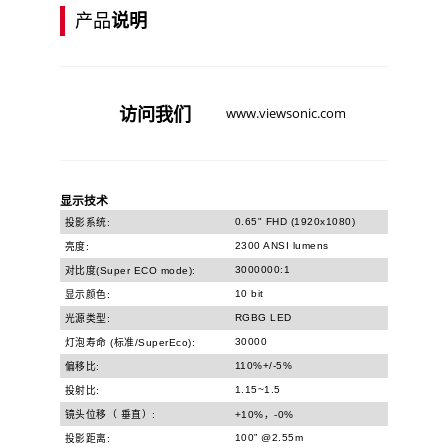
产品
说明
访问
我们
www.viewsonic.com
显示技术
0.65" FHD (1920x1080)
投影系统:
2300 ANSI lumens
亮度:
3000000:1
对比度(Super ECO mode):
10 bit
显示颜色:
RGBG LED
光源类型:
30000
灯泡寿命 (标准/SuperEco):
110%+/-5%
偏移比:
1.15~1.5
投射比:
镜头位移（ 垂直）:
+10%，-0%
100” @2.55m
投影距离: