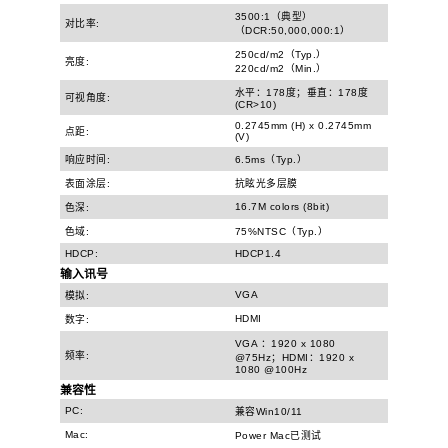
3500:1（典型）
对比率:
（DCR:50,000,000:1）
250cd/m2（Typ.）
亮度:
220cd/m2（Min.）
水平：178度；垂直：178度
可视角度:
(CR>10)
0.2745mm (H) x 0.2745mm
点距:
(V)
响应时间:
6.5ms（Typ.）
表面涂层:
抗眩光多层膜
16.7M colors (8bit)
色深:
色域:
75%NTSC（Typ.）
HDCP:
HDCP1.4
输入讯号
VGA
模拟:
HDMI
数字:
VGA ：1920 x 1080
频率:
@75Hz；HDMI：1920 x
1080 @100Hz
兼容性
PC:
兼容Win10/11
Mac:
Power Mac已测试