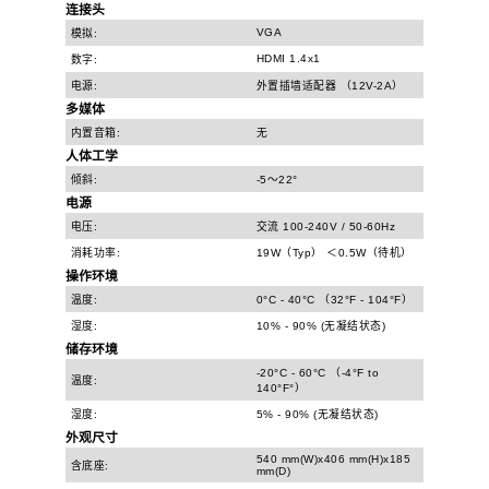
连接头
VGA
模拟:
HDMI 1.4x1
数字:
电源:
外置插墙适配器 （12V-2A）
多媒体
内置音箱:
无
人体工学
倾斜:
-5～22°
电源
电压:
交流 100-240V / 50-60Hz
消耗功率:
19W（Typ） ＜0.5W（待机）
操作环境
温度:
0°C - 40°C （32°F - 104°F）
湿度:
10% - 90% (无凝结状态)
储存环境
-20°C - 60°C （-4°F to
温度:
140°F°）
湿度:
5% - 90% (无凝结状态)
外观尺寸
540 mm(W)x406 mm(H)x185
含底座:
mm(D)