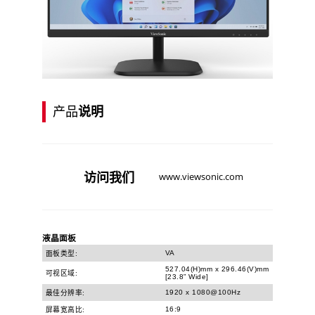
产品
说明
访问
我们
www.viewsonic.com
液晶面板
VA
面板类型:
527.04(H)mm x 296.46(V)mm
可视区域:
[23.8” Wide]
1920 x 1080@100Hz
最佳分辨率:
16:9
屏幕宽高比: