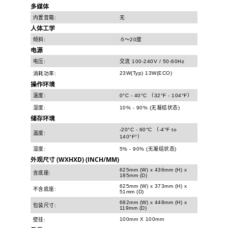
多媒体
内置音箱:
无
人体工学
倾斜:
-5～20度
电源
电压:
交流 100-240V / 50-60Hz
23W(Typ) 13W(ECO)
消耗功率:
操作环境
温度:
0°C - 40°C （32°F - 104°F）
湿度:
10% - 90% (无凝结状态)
储存环境
-20°C - 60°C （-4°F to
温度:
140°F°）
湿度:
5% - 90% (无凝结状态)
外观尺寸 (WXHXD) (INCH/MM)
625mm (W) x 436mm (H) x
含底座:
185mm (D)
625mm (W) x 373mm (H) x
不含底座:
51mm (D)
682mm (W) x 448mm (H) x
包装尺寸:
119mm (D)
100mm X 100mm
壁挂: