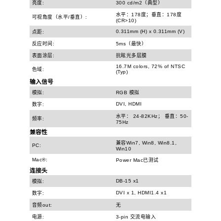
亮度:
300 cd/m2（典型）
水平：178度；垂直：178度
可视角度（水平/垂直）:
(CR>10)
0.311mm (H) x 0.311mm (V)
点距:
反应时间:
5ms（最快）
表面涂层:
抗眩光多层膜
16.7M colors, 72% of NTSC
色域:
(Typ)
输入信号
模拟:
RGB 模拟
DVI, HDMI
数字:
水平： 24-82KHz； 垂直：50-
频率:
75Hz
兼容性
兼容Win7, Win8, Win8.1,
PC:
Win10
Mac®:
Power Mac已测试
连接头
DB-15 x1
模拟:
DVI x 1, HDMI1.4 x1
数字:
音频out:
无
电源:
3-pin 交流电输入