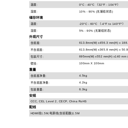
温度:
0°C - 40°C （32°F - 104°F）
湿度:
10% - 90% (无凝结状态)
储存环境
温度:
-20°C - 60°C （-4°F to 140°F°）
湿度:
5% - 90% (无凝结状态)
外观尺寸
613.8mm(W) x456.3 mm(H) x 188
含底座:
613.8mm(W) x365.8 mm(H) x 50.9
不含底座:
695mm(W) x552 mm(H) x140 mm 
包装尺寸:
100mm X 100mm
壁挂:
重量
4.5kg
含底座净重:
4.2kg
不含底座净重:
6.3kg
包装重量:
安规
CCC, CEL Level 2, CECP, China RoHS
配线
HDMI线1.5M,电源线(含适配器)1.5M