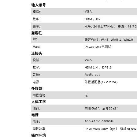
输入讯号
VGA
模拟:
数字:
HDMI，DP
频率:
水平: 24-81.77KHz； 垂直：48-75
兼容性
PC:
兼容Win7, Win8, Win8.1, Win10
Mac:
Power Mac已测试
连接头
VGA
模拟:
数字:
HDMI1.4 ，DP1.2
Audio out
音频:
电源:
外置适配器(19V 2.2A)
多媒体
内置音箱:
无
人体工学
倾斜:
前倾-5±2°，后仰20±2°
电源
100-240V~50/60Hz
电压:
消耗功率:
35W(max) 30W（typ） 待机≤0.5W
操作环境