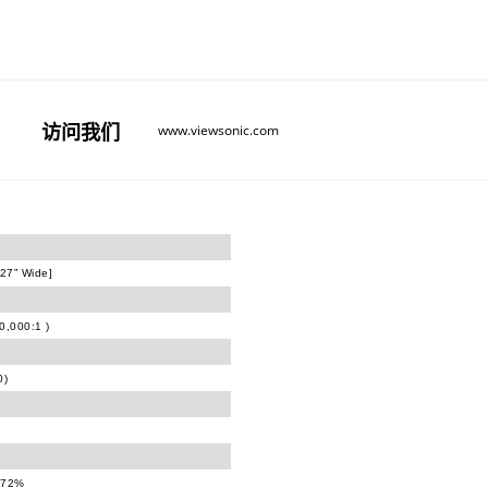
访问
我们
www.viewsonic.com
27” Wide]
000:1 )
)
 72%