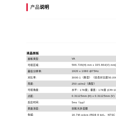
产品
说明
液晶面板
VA
面板类型:
596.736(H) mm x 335.664(V) mm[
可视区域:
1920 x 1080 @75Hz
最佳分辨率:
对比率:
3000:1（典型）（动态对比度50,000,
亮度:
250 cd/m2（典型）
可视角度:
水平：178度；垂直：178度 (CR>10
0.31125mm (H) x 0.31125mm (V)
点距:
反应时间:
5ms（typ）
表面涂层:
抗眩光多层膜
色域:
16.7M colors (RGB 8 bit)， NTSC