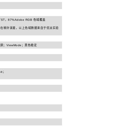
TST，87%Adobe RGB 色域覆盖
存在稍许误差，以上色域数据来自于优派实验
屏；ViewMode；黑色稳定
bit；