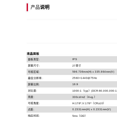
产品
说明
液晶面板
IPS
面板类型:
屏幕尺寸:
27英寸
596.736mm(H) x 335.664mm(V)
可视区域:
2560×1440@75Hz
最佳分辨率:
16:9
屏幕比例:
对比度:
1000:1（typ）(DCR:80,000,000:1
亮度:
330cd/m2（Avg.）
可视角度:
H:178º,V:178º（CR≥10）
0.2331mm(H) x 0.2331mm(V)
点距:
响应时间:
5ms（OD）