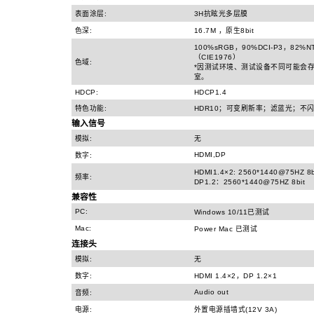
表面涂层:
3H抗眩光多层膜
色深:
16.7M ，原生8bit
100%sRGB，90%DCI-P3，82%N
（CIE1976）
色域:
*因测试环境、测试设备不同可能会
室。
HDCP:
HDCP1.4
特色功能:
HDR10；可变刷新率；滤蓝光；不闪
输入信号
模拟:
无
HDMI,DP
数字:
HDMI1.4×2: 2560*1440@75HZ 8
频率:
DP1.2：2560*1440@75HZ 8bit
兼容性
PC:
Windows 10/11已测试
Mac:
Power Mac 已测试
连接头
模拟:
无
数字:
HDMI 1.4×2，DP 1.2×1
Audio out
音频:
电源:
外置电源插墙式(12V 3A)