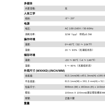
多媒体
内置音箱:
无
人体工学
-5°~ 20°
倾斜:
电源
AC 100-240V / 50-60Hz
电压:
消耗功率:
32W（typ） 待机≤0.5W
操作环境
温度:
0～40℃（32 ～ 104℉）
湿度:
20 ～ 90%（无凝结状态）
储存环境
温度:
-20 ～ 60℃（-4 ～ 140℉）
湿度:
5 ～ 90%（无凝结状态）
外观尺寸 (WXHXD) (INCH/MM)
613.1mm(W) x451.3mm(H) x198.
含底座:
613.1mm(W) x 361.3 mm(H) x 52.
不含底座:
698mm (W) x 463mm (H) x 143mm
包装尺寸:
壁挂:
100mm X 100mm&建议壁挂螺丝M4
按键:
正面六键
重量