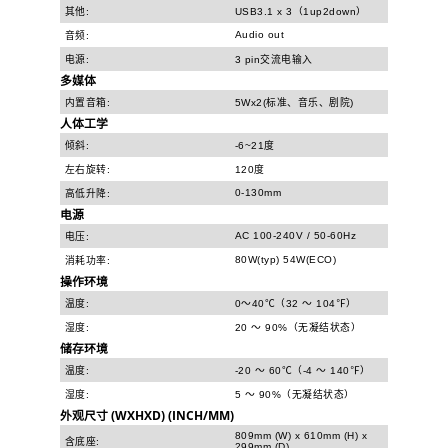
其他:
USB3.1 x 3（1up2down）
Audio out
音频:
电源:
3 pin交流电输入
多媒体
内置音箱:
5Wx2(标准、音乐、剧院)
人体工学
倾斜:
-6~21度
左右旋转:
120度
0-130mm
高低升降:
电源
AC 100-240V / 50-60Hz
电压:
80W(typ) 54W(ECO)
消耗功率:
操作环境
温度:
0～40℃（32 ～ 104℉）
湿度:
20 ～ 90%（无凝结状态）
储存环境
温度:
-20 ～ 60℃（-4 ～ 140℉）
湿度:
5 ～ 90%（无凝结状态）
外观尺寸 (WXHXD) (INCH/MM)
809mm (W) x 610mm (H) x
含底座:
299mm (D)