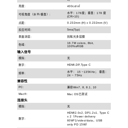
亮度:
400cd/㎡
水平：178度；垂直：178 度
可视角度（水平/垂直）:
(CR>10)
0.232mm (H) x 0.232mm (V)
点距:
5ms(Typ)
反应时间:
表面涂层:
抗眩光多层膜
16.7M colors, 8bit,
色域:
100%sRGB
输入信号
模拟:
无
HDMI,DP,Type C
数字:
水平： 15 ~135KHz； 垂直：
频率:
24 ~ 75Hz
兼容性
PC:
兼容Win7, 8, 8.1, 10
Mac®:
Mac OS已测试
连接头
模拟:
无
HDMI2.0x2, DP1.2x1, Type C
x 2（Power delivery
数字:
60W*1/video/data，USB
only PD 15W）