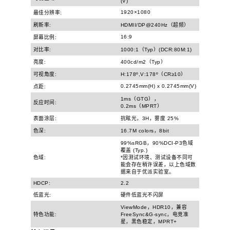
(V)
1920×1080
最佳分辨率:
刷新率:
HDMII/DP@240Hz（超频）
16:9
屏幕比例:
对比率:
1000:1（Typ）(DCR:80M:1)
亮度:
400cd/m2（Typ）
可视角度:
H:178º,V:178º（CR≥10）
0.2745mm(H) x 0.2745mm(V)
点距:
1ms（GTG），
反应时间:
0.2ms（MPRT）
表面涂层:
抗眩光，3H，雾度 25%
色深:
16.7M colors，8bit
99%sRGB，90%DCI-P3色域
覆盖 (Typ.)
色域:
*因测试环境、测试设备不同可
能会存在稍许误差，以上色域数
据来自于优派实验室。
HDCP:
2.2
低蓝光:
硬件低蓝光不闪屏
ViewMode，HDR10，兼容
特色功能:
FreeSync&G-sync，电竞准
星，黑色稳定，MPRT+