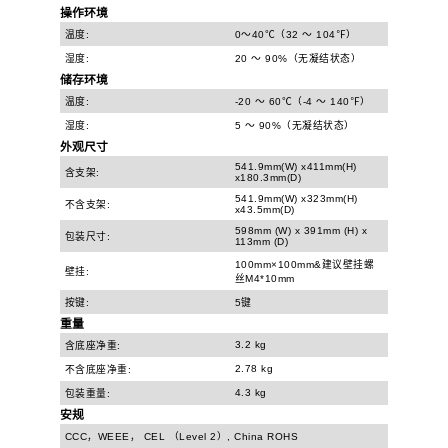
操作环境
温度:
0～40℃（32 ～ 104℉）
湿度:
20 ～ 90%（无凝结状态）
储存环境
温度:
-20 ～ 60℃（-4 ～ 140℉）
湿度:
5 ～ 90%（无凝结状态）
外观尺寸
541.9mm(W) x411mm(H)
含支架:
x180.3mm(D)
541.9mm(W) x323mm(H)
不含支架:
x43.5mm(D)
598mm (W) x 391mm (H) x
包装尺寸:
113mm (D)
100mm×100mm&建议壁挂螺
壁挂:
丝M4*10mm
按键:
5键
重量
3.2 kg
含底座净重:
2.78 kg
不含底座净重:
4.3 kg
包装重量:
安规
CCC，WEEE， CEL （Level 2）, China ROHS