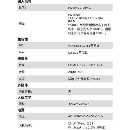
输入讯号
数字:
HDMI×2，DP×1
HDMI/DP：
1920x1080@240Hz 8bit
RGB
频率:
*240Hz 为设置超频状态下的刷
新率，原生刷新率200Hz，超频
状态如有异常可调至200Hz。
兼容性
PC:
Windows 10/11已测试
Mac:
MacOS已测试
连接头
数字:
HDMI 2.0×2，DP 1.2×1
Audio out
音频:
电源:
插墙式外置电源12V/3A
多媒体
内置音箱:
无
人体工学
-5°±2°~20°±2°
倾斜:
电源
AC 100-240V / 50-60Hz
电压:
26 W (Typ)，≦28
消耗功率:
W（Max），≤0.5W（待机）