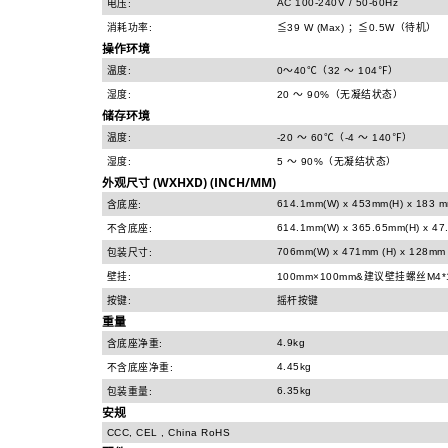
AC 100-240V / 50-60Hz
电压:
消耗功率:
≦39 W (Max) ；≦0.5W（待机）
操作环境
温度:
0～40℃（32 ～ 104℉）
湿度:
20 ～ 90%（无凝结状态）
储存环境
温度:
-20 ～ 60℃（-4 ～ 140℉）
湿度:
5 ～ 90%（无凝结状态）
外观尺寸 (WXHXD) (INCH/MM)
614.1mm(W) x 453mm(H) x 183 m
含底座:
614.1mm(W) x 365.65mm(H) x 47
不含底座:
706mm(W) x 471mm (H) x 128mm 
包装尺寸:
壁挂:
100mm×100mm&建议壁挂螺丝M4*
按键:
摇杆按键
重量
4.9kg
含底座净重:
4.45kg
不含底座净重:
6.35kg
包装重量:
安规
CCC, CEL , China RoHS