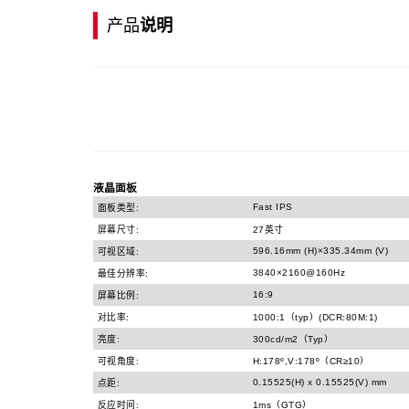
产品
说明
液晶面板
Fast IPS
面板类型:
屏幕尺寸:
27英寸
596.16mm (H)×335.34mm (V)
可视区域:
3840×2160@160Hz
最佳分辨率:
16:9
屏幕比例:
对比率:
1000:1（typ）(DCR:80M:1)
亮度:
300cd/m2（Typ）
可视角度:
H:178º,V:178º（CR≥10）
0.15525(H) x 0.15525(V) mm
点距:
反应时间:
1ms（GTG）