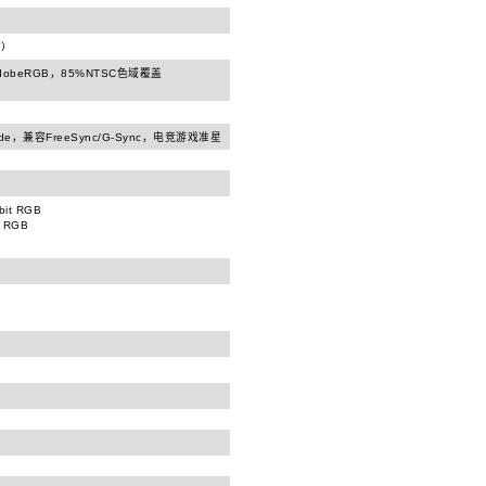
C）
AdobeRGB，85%NTSC色域覆盖
e，兼容FreeSync/G-Sync，电竞游戏准星
bit RGB
t RGB