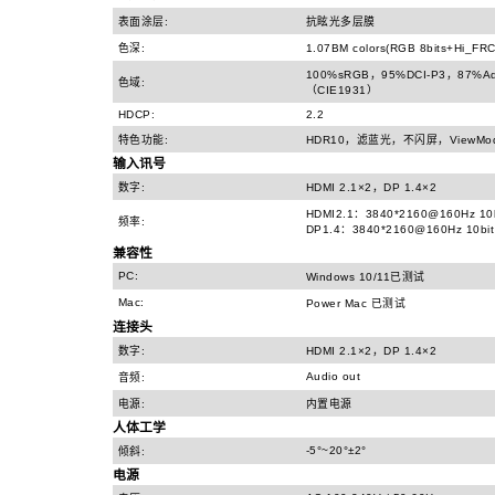
表面涂层:
抗眩光多层膜
色深:
1.07BM colors(RGB 8bits+Hi_FR
100%sRGB，95%DCI-P3，87%
色域:
（CIE1931）
HDCP:
2.2
特色功能:
HDR10，滤蓝光，不闪屏，ViewMod
输入讯号
数字:
HDMI 2.1×2，DP 1.4×2
HDMI2.1：3840*2160@160Hz 10
频率:
DP1.4：3840*2160@160Hz 10bi
兼容性
PC:
Windows 10/11已测试
Mac:
Power Mac 已测试
连接头
数字:
HDMI 2.1×2，DP 1.4×2
Audio out
音频:
电源:
内置电源
人体工学
-5°~20°±2°
倾斜:
电源