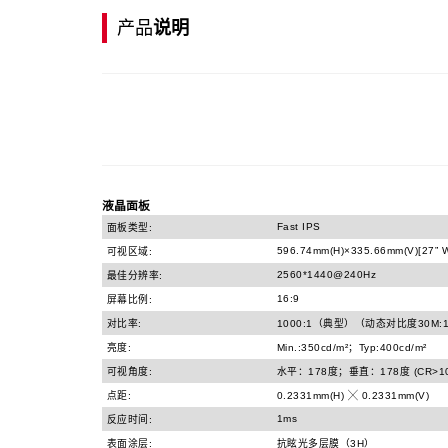
产品
说明
液晶面板
Fast IPS
面板类型:
596.74mm(H)×335.66mm(V)[27” W
可视区域:
2560*1440@240Hz
最佳分辨率:
16:9
屏幕比例:
对比率:
1000:1（典型）（动态对比度30M:1
亮度:
Min.:350cd/m²；Typ:400cd/m²
可视角度:
水平：178度；垂直：178度 (CR>10
点距:
0.2331mm(H) ╳ 0.2331mm(V)
1ms
反应时间:
表面涂层:
抗眩光多层膜（3H）