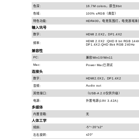
色深:
16.7M colors，原生8bit
色域:
100% sRGB（典型）
特色功能:
HDR400，电竞氛围灯，电竞游戏
输入讯号
数字:
HDMI 2.0X2，DP1.4X2
HDMI 2.0X2 :QHD 8 bit RGB 144
频率:
DP1.4X2:QHD 8bit RGB 240Hz
兼容性
PC:
兼容Win10/Win11
Mac:
Power Mac已测试
连接头
数字:
HDMI2.0X2，DP1.4X2
Audio out
音频:
其他接口:
（USB-A 2.0仅供升级）
电源:
外置电源(19V 3.42A)
多媒体
内置音箱:
无
人体工学
-5°~20°±2°
倾斜:
±20°
左右旋转: