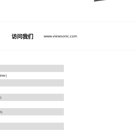
访问
我们
www.viewsonic.com
ide]
)
)