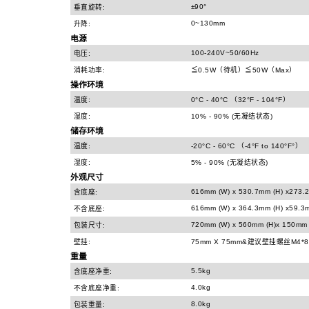
±90°
垂直旋转:
0~130mm
升降:
电源
100-240V~50/60Hz
电压:
消耗功率:
≦0.5W（待机）≦50W（Max）
操作环境
温度:
0°C - 40°C （32°F - 104°F）
湿度:
10% - 90% (无凝结状态)
储存环境
温度:
-20°C - 60°C （-4°F to 140°F°）
湿度:
5% - 90% (无凝结状态)
外观尺寸
616mm (W) x 530.7mm (H) x273.
含底座:
616mm (W) x 364.3mm (H) x59.3
不含底座:
720mm (W) x 560mm (H)x 150mm 
包装尺寸:
壁挂:
75mm X 75mm&建议壁挂螺丝M4*
重量
5.5kg
含底座净重:
4.0kg
不含底座净重:
8.0kg
包装重量: