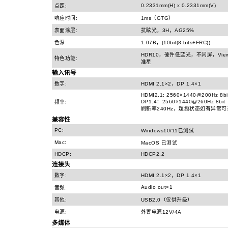
0.2331mm(H) x 0.2331mm(V)
点距:
响应时间:
1ms（GTG）
表面涂层:
抗眩光，3H，AG25%
色深:
1.07B，(10bit(8 bits+FRC))
HDR10，硬件低蓝光，不闪屏，ViewM
特色功能:
准星
输入讯号
数字:
HDMI 2.1×2，DP 1.4×1
HDMI2.1: 2560×1440@200Hz 8bi
DP1.4：2560×1440@260Hz 
频率:
刷新率240Hz，超频状态如有异常可
兼容性
PC:
Windows10/11已测试
Mac:
MacOS 已测试
HDCP:
HDCP2.2
连接头
数字:
HDMI 2.1×2，DP 1.4×1
Audio out×1
音频:
其他:
USB2.0（仅供升级）
电源:
外置电源12V/4A
多媒体