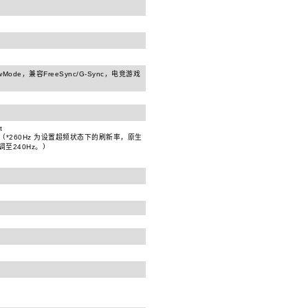
ode，兼容FreeSync/G-Sync，电竞游戏
t
8bit （*260Hz 为设置超频状态下的刷新率，原生
调至240Hz。）