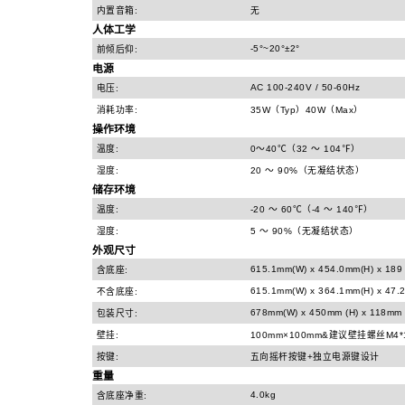
内置音箱:
无
人体工学
-5°~20°±2°
前倾后仰:
电源
AC 100-240V / 50-60Hz
电压:
消耗功率:
35W（Typ）40W（Max）
操作环境
温度:
0～40℃（32 ～ 104℉）
湿度:
20 ～ 90%（无凝结状态）
储存环境
温度:
-20 ～ 60℃（-4 ～ 140℉）
湿度:
5 ～ 90%（无凝结状态）
外观尺寸
615.1mm(W) x 454.0mm(H) x 189
含底座:
615.1mm(W) x 364.1mm(H) x 47.2
不含底座:
678mm(W) x 450mm (H) x 118mm 
包装尺寸:
壁挂:
100mm×100mm&建议壁挂螺丝M4*
按键:
五向摇杆按键+独立电源键设计
重量
4.0kg
含底座净重: