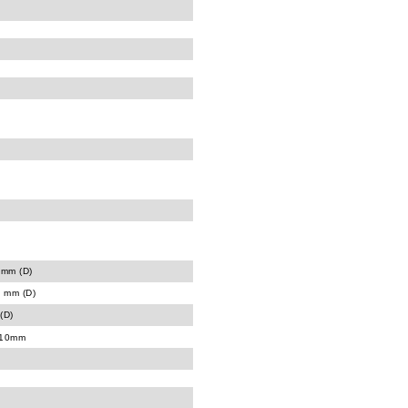
 mm (D)
 mm (D)
(D)
10mm