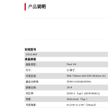
产品
说明
安规型号
VS21483
液晶面板
Fast VA
面板类型:
尺寸:
27英寸
596.736mm (H)×335.664mm (V)
可视区域:
2560×1440@260Hz
最佳分辨率:
16:9
屏幕比例:
对比率:
2500:1（typ）(DCR:80M:1)
亮度:
350cd/m2（Typ.）
可视角度:
H:178º,V:178º（CR≥10）