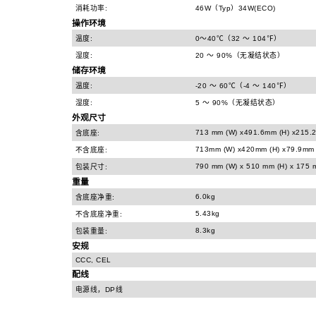
消耗功率:
46W（Typ）34W(ECO)
操作环境
温度:
0～40℃（32 ～ 104℉）
湿度:
20 ～ 90%（无凝结状态）
储存环境
温度:
-20 ～ 60℃（-4 ～ 140℉）
湿度:
5 ～ 90%（无凝结状态）
外观尺寸
713 mm (W) x491.6mm (H) x215.2
含底座:
713mm (W) x420mm (H) x79.9mm 
不含底座:
790 mm (W) x 510 mm (H) x 175 
包装尺寸:
重量
6.0kg
含底座净重:
5.43kg
不含底座净重:
8.3kg
包装重量:
安规
CCC, CEL
配线
电源线，DP线