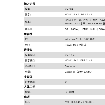
输入讯号
VGAx1
模拟:
HDMI1.4 x 1, DP1.2 x1
数字:
HDMI水平：30-167KHz 垂直：30-
频率:
165Hz；VGA水平：30 ~ 83KHz 垂
刷新率:
DP：165hz；HDMI：144hz；VGA
兼容性
PC:
Windows 7、8、10已测试
Mac:
Power Mac 已测试
连接头
VGA x 1
模拟接口:
HDMI1.4x 1, DP1.2 x 1
数字接口:
Audio out
音频接口:
电源:
External （19V 3.42A）
多媒体
内置音箱:
无
人体工学
倾斜:
-5~10度
电源
电压:
交流 100-240V / 50-60Hz