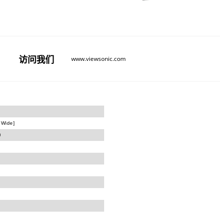
访问
我们
www.viewsonic.com
 Wide]
9）