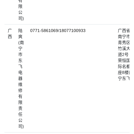
有
限
公
司)
广
陆
0771-5861069
/
18077100933
广西省
西
爽
南宁市
(南
青秀区
宁
竹溪大
市
道2号
东
荣恒国
飞
际名都B
电
座8楼南
器
宁东飞
维
修
有
限
责
任
公
司)