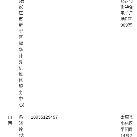
(石
路步行
家
街华强
庄
电子广
市
场F座
新
909室
华
区
耀
华
计
算
机
维
修
服
务
中
心)
山
冯
18935129457
太原市
西
晓
小店区
玲
平阳路
(太
14号26