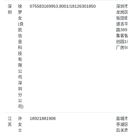
深
徐
075583169953,8001
/
18126301850
深圳市
圳
梦
龙岗区
女
坂田街
(良
道吉华
凯
路389号
信
集客智
息
创园1栋
科
厂房502
技
有
限
公
司
深
圳
分
公
司)
江
许
18921881908
盐城市
苏
女
亭湖区
士
后关西