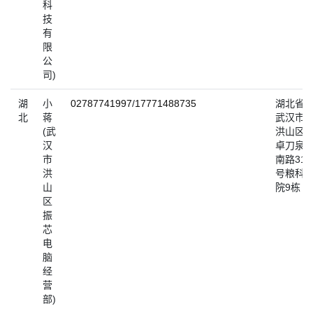
科
技
有
限
公
司)
湖
小
02787741997
/
17771488735
湖北省
北
蒋
武汉市
(武
洪山区
汉
卓刀泉
市
南路31
洪
号粮科
山
院9栋
区
振
芯
电
脑
经
营
部)