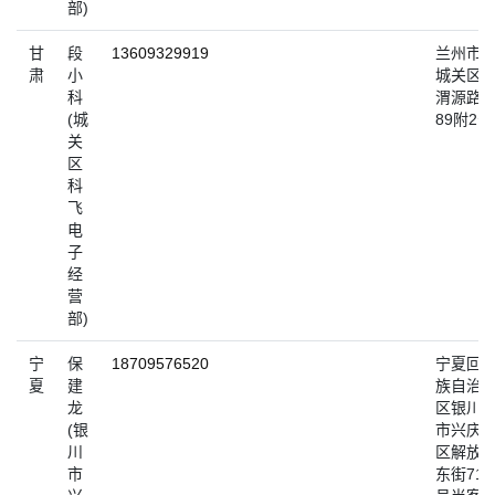
部)
甘
段
13609329919
兰州市
肃
小
城关区
科
渭源路
(城
89附2号
关
区
科
飞
电
子
经
营
部)
宁
保
18709576520
宁夏回
夏
建
族自治
龙
区银川
(银
市兴庆
川
区解放
市
东街71