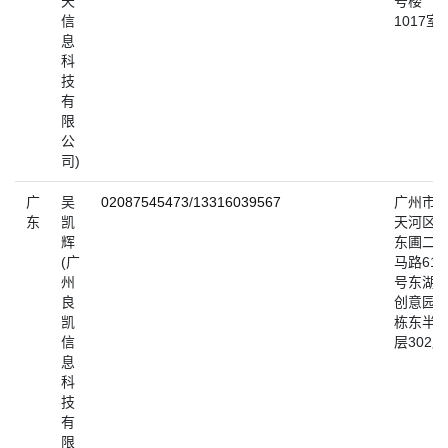
天
号楼
信
1017室
息
科
技
有
限
公
司)
广
吴
02087545473
/
13316039567
广州市
东
凯
天河区
辉
东圃二
(广
马路61
州
号东湖
良
创意园C
凯
栋东半
信
层302房
息
科
技
有
限