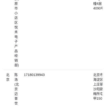
原
幢4层
市
4090号
小
店
区
悦
禾
电
子
产
品
经
销
部)
北
陈
17180139943
北京市
京
浩
海淀区
(北
上庄镇
京
沙阳路
迈
梅所屯
普
甲150号
世