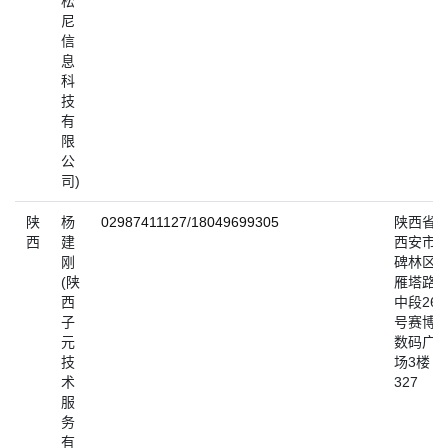
松
尼
信
息
科
技
有
限
公
司)
陕
杨
02987411127
/
18049699305
陕西省
西
建
西安市
刚
碑林区
(陕
雁塔路
西
中段26
子
号赛博
元
数码广
技
场3楼
术
327
服
务
有