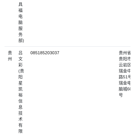
具
福
电
脑
服
务
部)
贵
吕
085185203037
贵州省
州
文
贵阳市
彩
云岩区
(贵
瑞金中
阳
路51号
星
瑞金电
凯
脑城606
裕
号
信
息
技
术
有
限