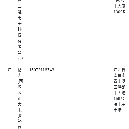
州
490号壬
三
丰大厦
进
1309房
电
子
科
技
有
限
公
司)
江
杨
15079116743
江西省
西
志
南昌市
(西
青山湖
湖
区洪都
区
中大道
正
158号鸿
大
雁电子
电
市场U栋
脑
经
营