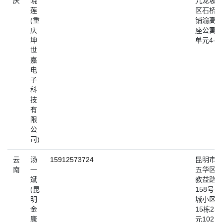
庆
晓
九龙坡
莲
区石桥
(重
铺渝高B
庆
座公寓1
坤
单元4-4
世
嘉
电
子
科
技
有
限
公
司)
云
汤
15912573724
昆明市
南
一
五华区
斌
教益路
(昆
158号长
明
城小区
金
15栋2单
康
元102