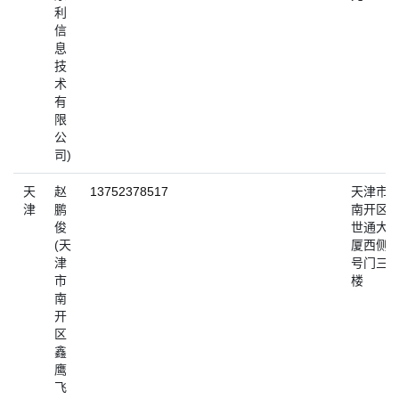
利
信
息
技
术
有
限
公
司)
天
赵
13752378517
天津市
津
鹏
南开区
俊
世通大
(天
厦西侧4
津
号门三
市
楼
南
开
区
鑫
鹰
飞