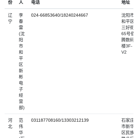
份
人
电话
地址
辽
李
024-66853640
/
18240244667
沈阳市
宁
春
和平区
雷
三好街
(沈
65号佰
阳
腾数码3
市
楼3F-
和
V2
平
区
新
彬
电
子
经
营
部)
河
范
031187708160
/
13303212139
石家庄
北
伟
市新华
华
区民族