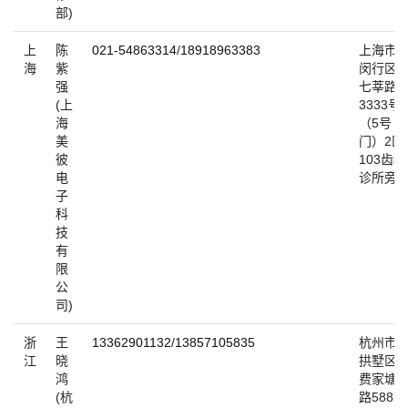
部)
上
陈
021-54863314
/
18918963383
上海市
海
紫
闵行区
强
七莘路
(上
3333号
海
（5号
美
门）2区
彼
103齿科
电
诊所旁
子
科
技
有
限
公
司)
浙
王
13362901132
/
13857105835
杭州市
江
晓
拱墅区
鸿
费家塘
(杭
路588号