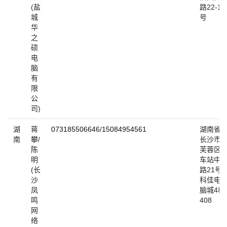
(盐
路22-18
城
号
华
之
硕
电
脑
有
限
公
司)
湖
蒋
073185506646
/
15084954561
湖南省
南
攀/
长沙市
陈
芙蓉区
明
车站中
(长
路21号
沙
科佳电
凤
脑城4楼
鸣
408
网
络