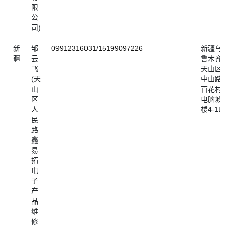
限
公
司)
新
邹
09912316031
/
15199097226
新疆乌
疆
云
鲁木齐
飞
天山区
(天
中山路
山
百花村
区
电脑城4
人
楼4-1B
民
路
鑫
易
拓
电
子
产
品
维
修