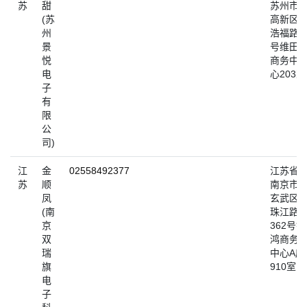
苏
甜
苏州市
(苏
高新区
州
浩福路1
景
号维田
悦
商务中
电
心203室
子
有
限
公
司)
江
金
02558492377
江苏省
苏
顺
南京市
凤
玄武区
(南
珠江路
京
362号银
双
鸿商务
瑞
中心A座
旗
910室
电
子