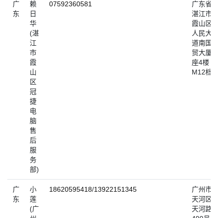
广
赖
07592360581
广东省
东
日
湛江市
华
霞山区
(湛
人民大
江
道南国
市
贸大厦A
霞
座4楼
山
M12档
区
冠
捷
电
脑
售
后
服
务
部)
广
小
18620595418
/
13922151345
广州市
东
莲
天河区
(广
天河路