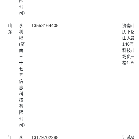
限
公
司)
山
李
13553164405
济南市
东
利
历下区
彬
山大路
(济
146号高
南
科技市
三
场负一
十
楼1-A01
七
号
信
息
科
技
有
限
公
司)
江
李
13179702288
江苏省