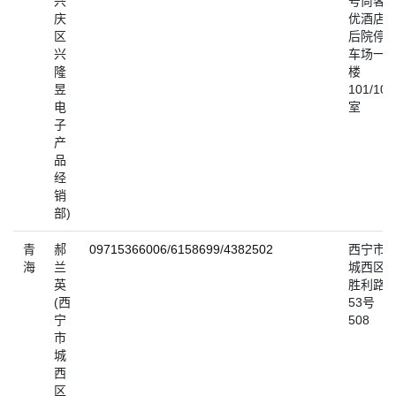
兴
号尚客
庆
优酒店
区
后院停
兴
车场一
隆
楼
昱
101/102
电
室
子
产
品
经
销
部)
青
郝
09715366006
/
6158699
/
4382502
西宁市
海
兰
城西区
英
胜利路
(西
53号
宁
508
市
城
西
区