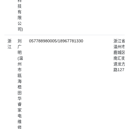
科
技
有
限
公
司)
浙
刘
057788980005
/
18967781330
浙江省
江
广
温州市
明
鹿城区
(温
南汇街
州
道龙方
市
路127号
瓯
海
梧
田
华
睿
家
电
维
修