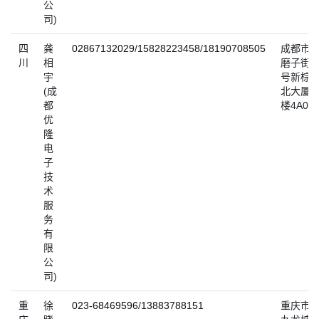
公
司)
四
龚
02867132029
/
15828223458
/
18190708505
成都市
川
相
磨子街7
宇
号新棕
(成
北大厦4
都
楼4A06
优
隆
电
子
技
术
服
务
有
限
公
司)
重
徐
023-68469596
/
13883788151
重庆市