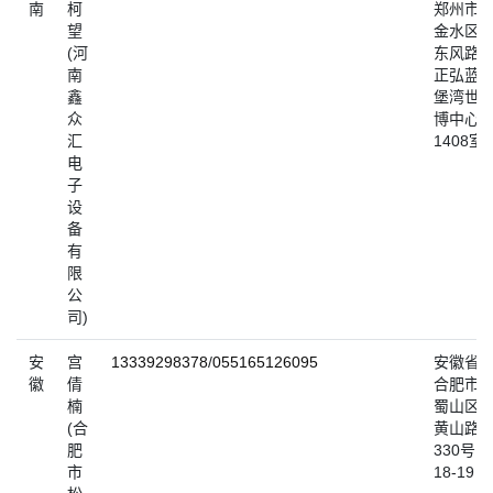
南
柯
郑州市
望
金水区
(河
东风路
南
正弘蓝
鑫
堡湾世
众
博中心
汇
1408室
电
子
设
备
有
限
公
司)
安
宫
13339298378
/
055165126095
安徽省
徽
倩
合肥市
楠
蜀山区
(合
黄山路
肥
330号
市
18-19