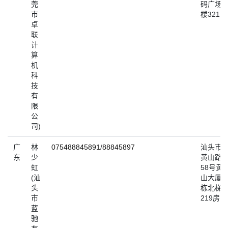
莞
码广场3
市
楼321
卓
联
计
算
机
科
技
有
限
公
司)
广
林
075488845891
/
88845897
汕头市
东
少
黄山路
虹
58号黄
(汕
山大厦1
头
栋北梯
市
219房
蓝
驰