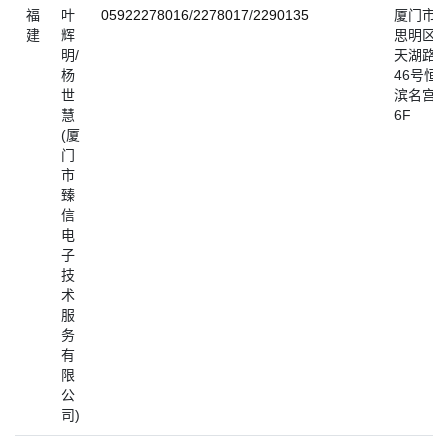
福
叶
05922278016
/
2278017
/
2290135
厦门市
建
辉
思明区
明/
天湖路
杨
46号恒
世
滨名宫
慧
6F
(厦
门
市
臻
信
电
子
技
术
服
务
有
限
公
司)