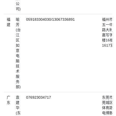
公
司)
福
喻
059183304030
/
13067336891
福州市
建
芳
五一中
(台
路大利
江
嘉写字
区
楼16楼
如
1617室
意
电
脑
技
术
服
务
部)
广
袁
076923034717
东莞市
东
建
莞城区
华
体育路
(东
电博数