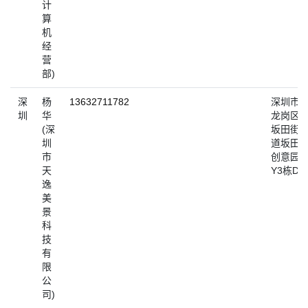
计
算
机
经
营
部)
深
杨
13632711782
深圳市
圳
华
龙岗区
(深
坂田街
圳
道坂田
市
创意园
天
Y3栋D5
逸
美
景
科
技
有
限
公
司)