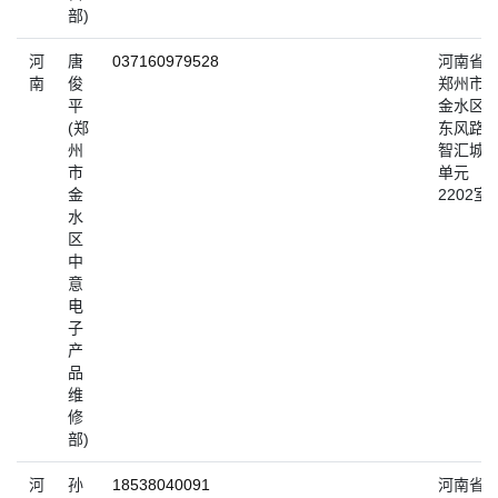
部)
河
唐
037160979528
河南省
南
俊
郑州市
平
金水区
(郑
东风路
州
智汇城2
市
单元
金
2202室
水
区
中
意
电
子
产
品
维
修
部)
河
孙
18538040091
河南省