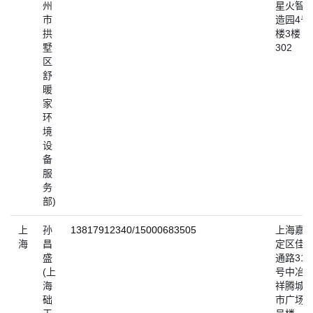
州
星火智
市
造园4号
拱
楼3楼
墅
302
区
舒
暖
家
环
境
设
备
服
务
部)
上
孙
13817912340
/
15000683505
上海嘉
海
昌
定区佳
盛
通路31
(上
号中冶
海
祥腾城
础
市广场3