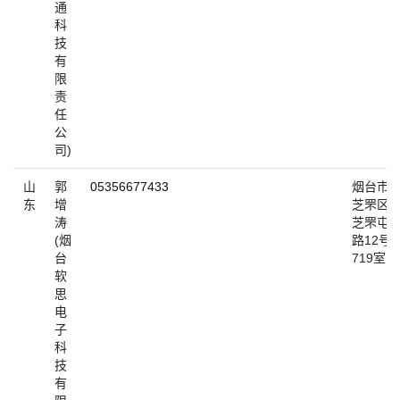
通
科
技
有
限
责
任
公
司)
山
郭
05356677433
烟台市
东
增
芝罘区
涛
芝罘屯
(烟
路12号
台
719室
软
思
电
子
科
技
有