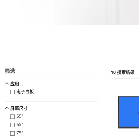
筛选
10 搜索结果
应用
电子白板
屏幕尺寸
55"
65"
75"