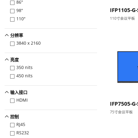
86"
IFP1105-G-
98"
110寸会议平板
110"
分辨率
3840 x 2160
亮度
350 nits
450 nits
输入接口
HDMI
IFP7505-G-
75寸会议平板
控制
RJ45
RS232