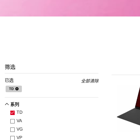
筛选
已选
全部清除
TD
系列
TD
VA
VG
VP