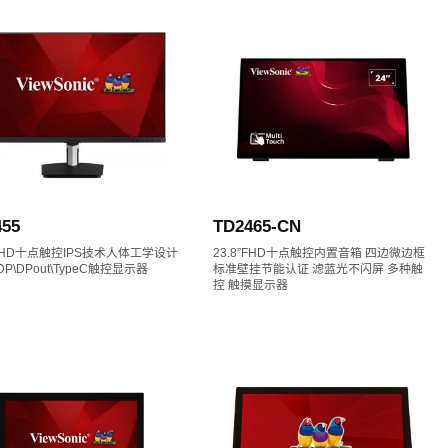
455
TD2465-CN
"FHD十点触控IPS技术人体工学设计
23.8”FHD十点触控内置音箱 四边微边框
\DP\DPout\TypeC触控显示器
标准壁挂节能认证 滤蓝光不闪屏 多种触
控 触摸显示器