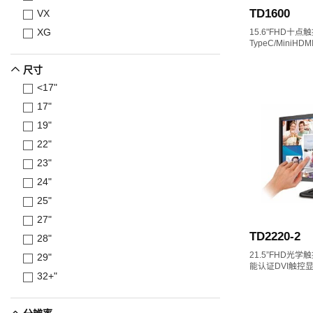
TD1600
VX
XG
15.6"FHD十
TypeC/Mini
尺寸
<17"
17"
19"
22"
23"
24"
25"
27"
TD2220-2
28"
21.5”FHD光
29"
能认证DVI触控
32+"