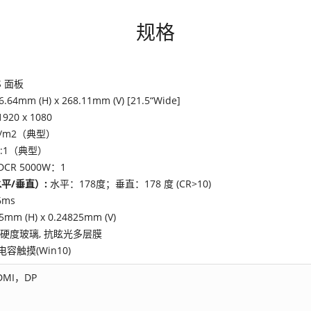
规格
S 面板
6.64mm (H) x 268.11mm (V) [21.5“Wide]
1920 x 1080
cd/m2（典型）
0:1（典型）
DCR 5000W：1
平/垂直）:
水平：178度；垂直：178 度 (CR>10)
6ms
5mm (H) x 0.24825mm (V)
H硬度玻璃, 抗眩光多层膜
容触摸(Win10)
DMI，DP