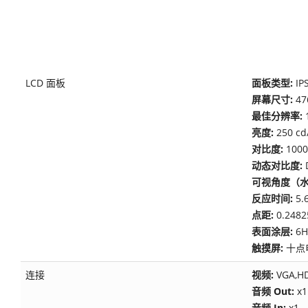
LCD 面板
面板类型:
IP
屏幕尺寸:
47
最佳分辨率:
亮度:
250 
对比度:
100
动态对比度:
可视角度（水
反应时间:
5.
点距:
0.2482
表面涂层:
6
触摸屏:
十点电
连接
视频:
VGA,H
音频 Out:
x1
音频 In:
x1