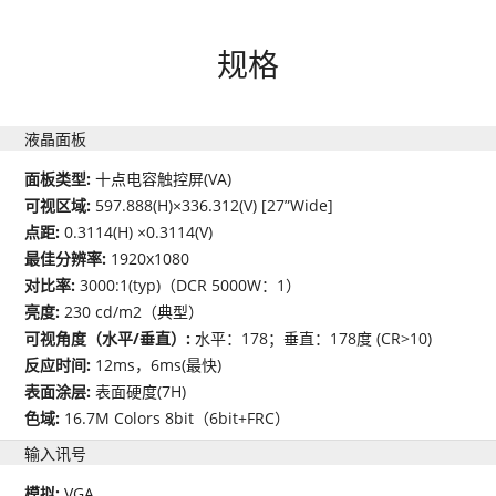
规格
液晶面板
面板类型:
十点电容触控屏(VA)
可视区域:
597.888(H)×336.312(V) [27”Wide]
点距:
0.3114(H) ×0.3114(V)
最佳分辨率:
1920x1080
对比率:
3000:1(typ)（DCR 5000W：1）
亮度:
230 cd/m2（典型）
可视角度（水平/垂直）:
水平：178；垂直：178度 (CR>10)
反应时间:
12ms，6ms(最快)
表面涂层:
表面硬度(7H)
色域:
16.7M Colors 8bit（6bit+FRC）
输入讯号
模拟:
VGA