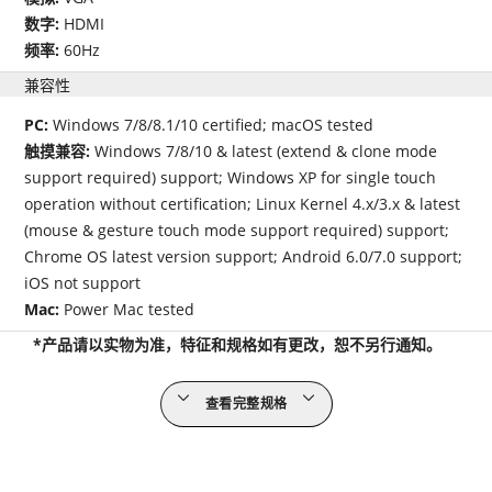
数字:
HDMI
频率:
60Hz
兼容性
PC:
Windows 7/8/8.1/10 certified; macOS tested
触摸兼容:
Windows 7/8/10 & latest (extend & clone mode
support required) support; Windows XP for single touch
operation without certification; Linux Kernel 4.x/3.x & latest
(mouse & gesture touch mode support required) support;
Chrome OS latest version support; Android 6.0/7.0 support;
iOS not support
Mac:
Power Mac tested
*产品请以实物为准，特征和规格如有更改，恕不另行通知。
查看完整规格