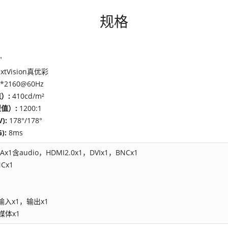
规格
"
xtVision真优彩
0*2160@60Hz
）:
410cd/m²
值）:
1200:1
):
178°/178°
):
8ms
Ax1含audio，HDMI2.0x1，DVIx1，BNCx1
Cx1
输入x1，输出x1
媒体x1