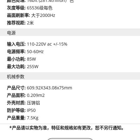
颜色处理:
16bit (281.4trillion）色
灰度等级:
65536级每色
画面刷新率:
大于2000Hz
推荐视距:
2米
电源
输入电压:
110-220V ac +/-15%
电源频率:
50-60Hz
最小功耗:
85W
最大功耗:
255W
机械参数
产品尺寸:
609.92X343.08x75mm
产品面积:
0.209m2
外壳材质:
压铸铝
防护等级:
IP50
产品重量:
7.5Kg
*产品请以实物为准，特征和规格如有更改，恕不另行通知。