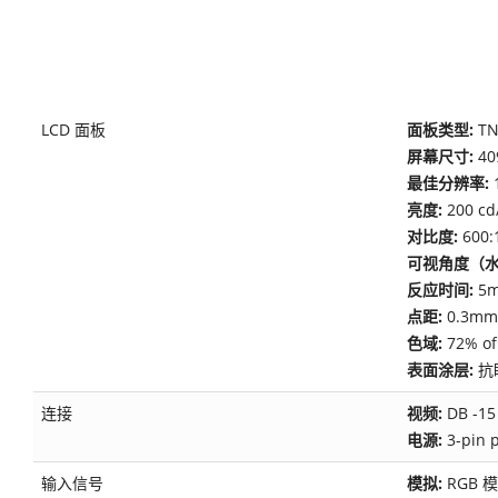
LCD 面板
面板类型:
T
屏幕尺寸:
40
最佳分辨率:
亮度:
200 
对比度:
600:1
可视角度（水
反应时间:
5m
点距:
0.3mm 
色域:
72% of
表面涂层:
抗
连接
视频:
DB -15
电源:
3-pin 
输入信号
模拟:
RGB 