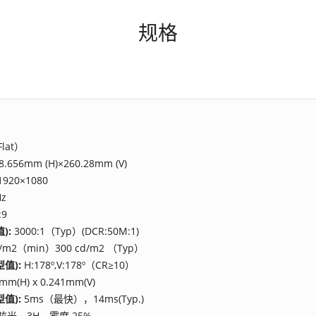
规格
lat）
8.656mm (H)×260.28mm (V)
1920×1080
Hz
:9
):
3000:1（Typ）(DCR:50M:1)
d/m2（min）300 cd/m2 （Typ）
值):
H:178º,V:178º（CR≥10）
mm(H) x 0.241mm(V)
值):
5ms（最快），14ms(Typ.)
眩光，3H，雾度 25%