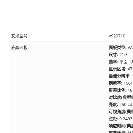
安规型号
VS20710
液晶面板
面板类型:
VA
尺寸:
21.5
曲率:
平面（F
显示区域:
47
最佳分辨率:
刷新率:
100
屏幕比例:
16
对比度(典型值
亮度:
250 c
可视角度(典型
点距:
0.2493
响应时间(典型
屏幕涂层:
抗