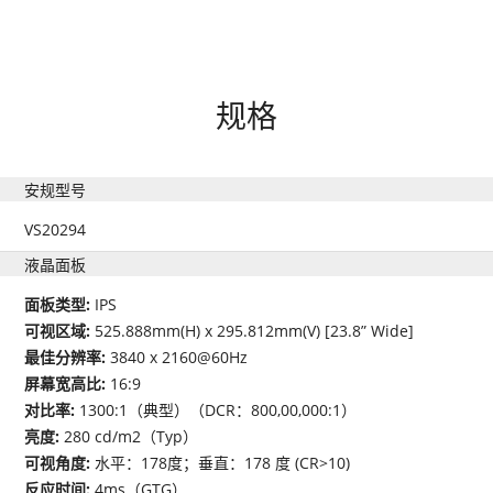
规格
安规型号
VS20294
液晶面板
面板类型:
IPS
可视区域:
525.888mm(H) x 295.812mm(V) [23.8” Wide]
最佳分辨率:
3840 x 2160@60Hz
屏幕宽高比:
16:9
对比率:
1300:1（典型）（DCR：800,00,000:1）
亮度:
280 cd/m2（Typ）
可视角度:
水平：178度；垂直：178 度 (CR>10)
反应时间:
4ms（GTG）