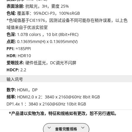
表面涂层:
抗眩光，3H，雾度 25%
色域:
覆盖率：95%DCI-P3，100%sRGB
*色域值基于CIE1976，因测试设备不同可能存在稍许误差，以上色
域值来自于优派实验室
色深:
1.07B colors ，10 bit (8bit+FRC)
点距:
0.13695mm(H) x 0.13695mm(V)
PPI:
≈185PPI
HDR:
HDR10
爱眼技术:
硬件低蓝光，DC调光不闪屏
HDCP:
2.2
输入讯号
数字:
HDMI，DP
频率:
HDMI2.0 x 2：3840 x 2160@60Hz 8bit RGB
DP1.4x 1 ：3840 x 2160@60Hz 10bit RGB
*产品请以实物为准，特征和规格如有更改，恕不另行通知。
查看完整规格