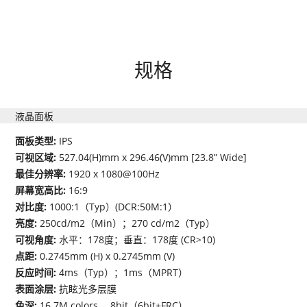
规格
液晶面板
面板类型:
IPS
可视区域:
527.04(H)mm x 296.46(V)mm [23.8” Wide]
最佳分辨率:
1920 x 1080@100Hz
屏幕宽高比:
16:9
对比度:
1000:1（Typ）(DCR:50M:1）
亮度:
250cd/m2（Min）；270 cd/m2（Typ）
可视角度:
水平：178度；垂直：178度 (CR>10)
点距:
0.2745mm (H) x 0.2745mm (V)
反应时间:
4ms（Typ）；1ms（MPRT）
表面涂层:
抗眩光多层膜
色深:
16.7M colors ，8bit（6bit+FRC）