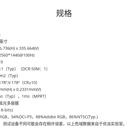
规格
S
7英寸
6.736(H) x 335.664(V)
2560*1440@100Hz
:9
0:1（Typ）（DCR:50M：1）
/m2（Typ）
178º,V:178º（CR≥10）
mm(H) x 0.2331mm(V)
ms（Typ），1ms（MPRT）
眩光多层膜
8-bits)
RGB，94%DCI-P3，88%Adobe RGB，86%NTSC(Typ.)
境、测试设备不同可能会存在稍许误差，以上色域数据来自于优派实验室。