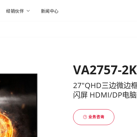
经销伙伴
新闻中心
VA2757-2
27"QHD三边微边框I
闪屏 HDMI/DP
业务咨询