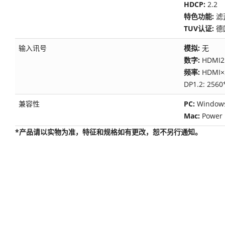
HDCP:
2.2
特色功能:
滤
TUV认证:
德
输入讯号
模拟:
无
数字:
HDMI2
频率:
HDMI×
DP1.2: 256
兼容性
PC:
Window
Mac:
Power
*产品请以实物为准，特征和规格如有更改，恕不另行通知。