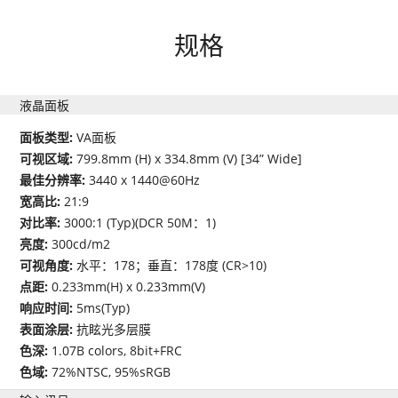
规格
液晶面板
面板类型:
VA面板
可视区域:
799.8mm (H) x 334.8mm (V) [34” Wide]
最佳分辨率:
3440 x 1440@60Hz
宽高比:
21:9
对比率:
3000:1 (Typ)(DCR 50M：1)
亮度:
300cd/m2
可视角度:
水平：178；垂直：178度 (CR>10)
点距:
0.233mm(H) x 0.233mm(V)
响应时间:
5ms(Typ)
表面涂层:
抗眩光多层膜
色深:
1.07B colors, 8bit+FRC
色域:
72%NTSC, 95%sRGB