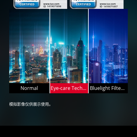
Normal
Eye-care Technology
Bluelight Filter Off
模拟影像仅供展示使用。