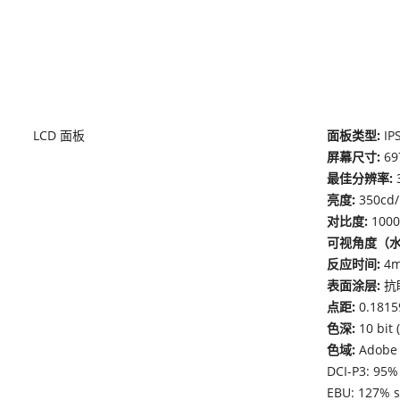
LCD 面板
面板类型:
IP
屏幕尺寸:
69
最佳分辨率:
亮度:
350cd
对比度:
1000
可视角度（水
反应时间:
4m
表面涂层:
抗
点距:
0.181
色深:
10 bit 
色域:
Adobe 
DCI-P3: 95% 
EBU: 127% s