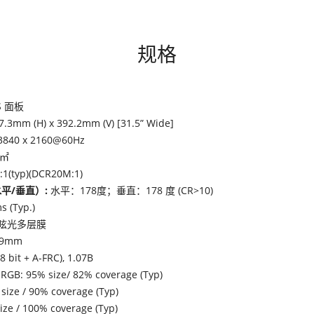
规格
S 面板
7.3mm (H) x 392.2mm (V) [31.5” Wide]
3840 x 2160@60Hz
/㎡
:1(typ)(DCR20M:1)
平/垂直）:
水平：178度；垂直：178 度 (CR>10)
s (Typ.)
眩光多层膜
59mm
(8 bit + A-FRC), 1.07B
RGB: 95% size/ 82% coverage (Typ)
size / 90% coverage (Typ)
ize / 100% coverage (Typ)