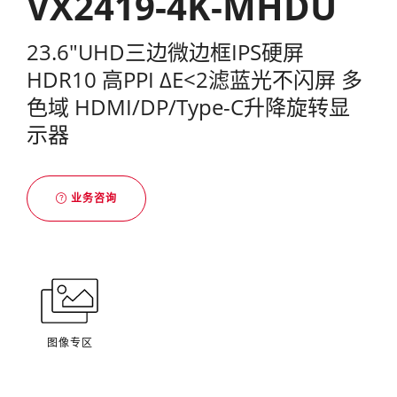
VX2419-4K-MHDU
23.6"UHD三边微边框IPS硬屏
HDR10 高PPI ΔE<2滤蓝光不闪屏 多
色域 HDMI/DP/Type-C升降旋转显
示器
业务咨询
图像专区