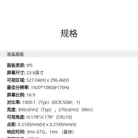
规格
液晶面板
面板类型:
IPS
屏幕尺寸:
23.8英寸
可视区域:
527.04(H) x 296.46(V)
最佳分辨率:
1920*1080@170Hz
屏幕比例:
16:9
对比率:
1000:1（Typ）(DCR:50M：1)
亮度:
300cd/m2（Typ），270cd/m2（Min）
可视角度:
H:178º,V:178º（CR≥10）
点距:
0.2745mm(H) x 0.2745mm(V)
响应时间:
3ms GTG，1ms （最快）