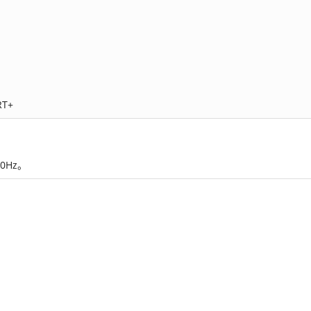
T+
0Hz。