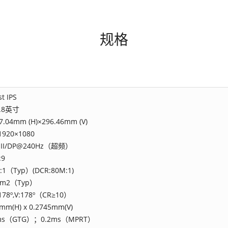
规格
st IPS
3.8英寸
7.04mm (H)×296.46mm (V)
1920×1080
II/DP@240Hz（超频）
:9
:1（Typ）(DCR:80M:1)
/m2（Typ）
178º,V:178º（CR≥10）
mm(H) x 0.2745mm(V)
ms（GTG）；0.2ms（MPRT）