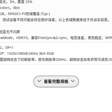
眩光，3H，雾度 25%
colors，8bit
GB，90%DCI-P3色域覆盖 (Typ.)
境、测试设备不同可能会存在稍许误差，以上色域数据来自于优派实验室。
低蓝光不闪屏
iewMode，HDR10，兼容FreeSync&G-sync，电竞准星，黑色稳定，MPR
2，DP×1
DP：1920x1080@240Hz 8bit RGB
 为设置超频状态下的刷新率，原生刷新率200Hz，超频状态如有异常可调至20
查看完整规格