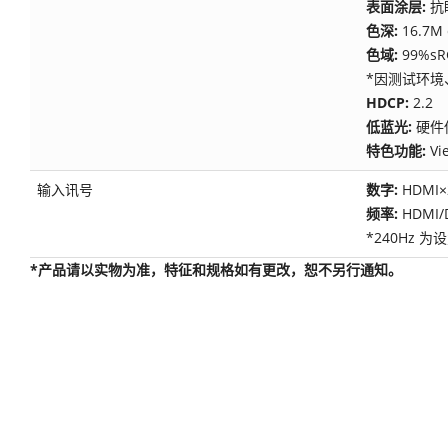
表面涂层:
抗
色深:
16.7M 
色域:
99%sR
*因测试环
HDCP:
2.2
低蓝光:
硬件
特色功能:
V
输入讯号
数字:
HDMI×
频率:
HDMI/
*240Hz
*产品请以实物为准，特征和规格如有更改，恕不另行通知。