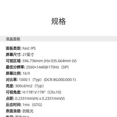
规格
液晶面板
面板类型:
Fast IPS
屏幕尺寸:
27英寸
可视区域:
596.736mm (H)×335.664mm (V)
最佳分辨率:
2560×1440@170Hz（DP）
屏幕比例:
16:9
对比率:
1000:1（Typ）(DCR:80,000,000:1)
亮度:
300cd/m2（Typ）
可视角度:
H:178º,V:178º（CR≥10）
点距:
0.2331mm(H) x 0.2331mm(V)
反应时间:
1ms（GTG）
表面涂层:
抗眩光