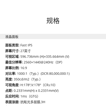
规格
液晶面板
面板类型:
Fast IPS
屏幕尺寸:
27英寸
可视区域:
596.736mm (H)×335.664mm (V)
最佳分辨率:
2560×1440@240Hz（DP）
屏幕比例:
16:9
对比率:
1000:1（Typ.）(DCR:80,000,000:1)
亮度:
350cd/m2（Typ.）
可视角度:
H:178º,V:178º（CR≥10）
点距:
0.2331mm(H) x 0.2331mm(V)
反应时间:
1ms（GTG）
表面涂层:
抗眩光多层膜,3H