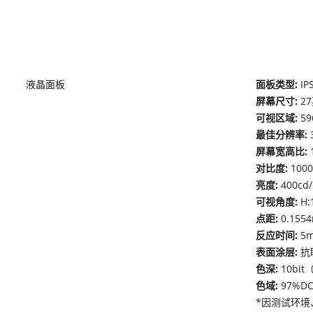
液晶面板
面板类型:
IP
屏幕尺寸:
2
可视区域:
59
最佳分辨率:
屏幕宽高比:
对比度:
100
亮度:
400cd
可视角度:
H:
点距:
0.1554
反应时间:
5
表面涂层:
抗
色深:
10bit（
色域:
97%DC
*因测试环