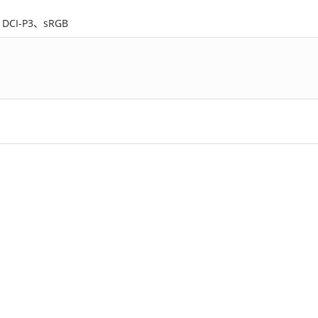
CI-P3、sRGB