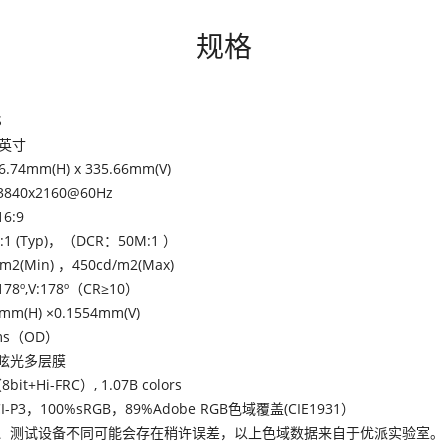
规格
S
7英寸
6.74mm(H) x 335.66mm(V)
3840x2160@60Hz
16:9
0:1 (Typ)，（DCR：50M:1 ）
/m2(Min) ，450cd/m2(Max)
178º,V:178º（CR≥10）
mm(H) ×0.1554mm(V)
ms（OD）
眩光多层膜
8bit+Hi-FRC）, 1.07B colors
I-P3，100%sRGB，89%Adobe RGB色域覆盖(CIE1931）
境、测试设备不同可能会存在稍许误差，以上色域数据来自于优派实验室。