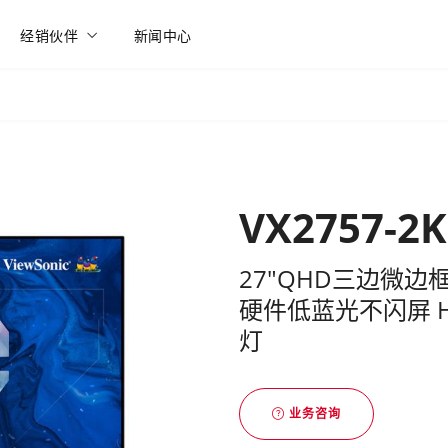
经销伙伴
新闻中心
VX2757-2K
27"QHD三边微边框Ult
硬件低蓝光不闪屏 H
灯
业务咨询