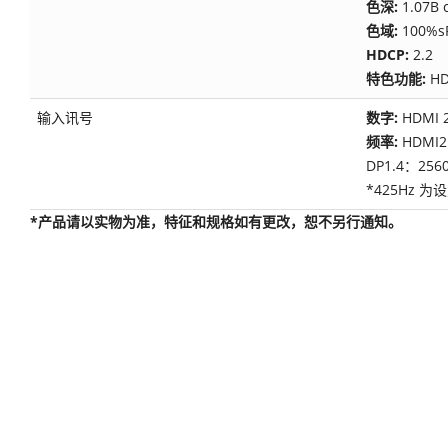
色深:
1.07B 
色域:
100%
HDCP:
2.2
特色功能:
H
输入讯号
数字:
HDMI 
频率:
HDMI2
DP1.4：256
*425Hz
*产品请以实物为准，特征和规格如有更改，恕不另行通知。