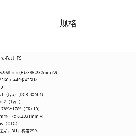
规格
tra-Fast IPS
5.968mm (H)×335.232mm (V)
2560×1440@425Hz
:9
:1（typ）(DCR:80M:1)
/m2（Typ.）
178º,V:178º（CR≥10）
mm(H) x 0.2331mm(V)
ms（GTG）
眩光，3H，雾度25%