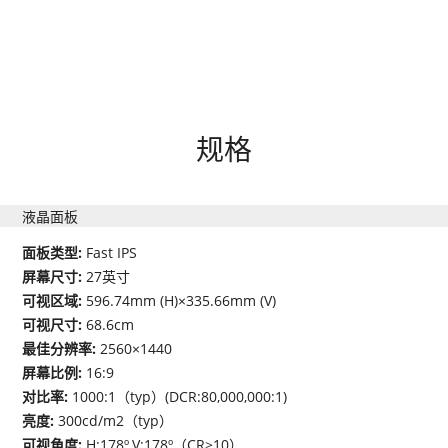
规格
液晶面板
面板类型:
Fast IPS
屏幕尺寸:
27英寸
可视区域:
596.74mm (H)×335.66mm (V)
可视尺寸:
68.6cm
最佳分辨率:
2560×1440
屏幕比例:
16:9
对比率:
1000:1（typ）(DCR:80,000,000:1)
亮度:
300cd/m2（typ）
可视角度:
H:178º,V:178º（CR≥10）