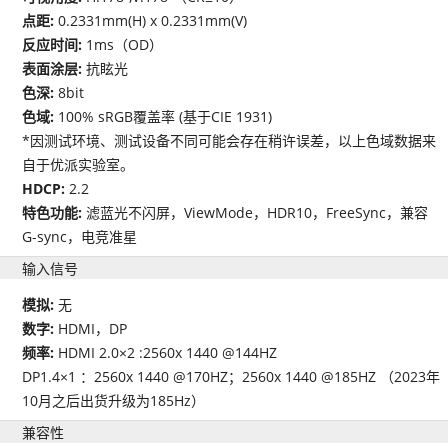
点距:
0.2331mm(H) x 0.2331mm(V)
反应时间:
1ms（OD）
表面涂层:
抗眩光
色深:
8bit
色域:
100% sRGB覆盖率 (基于CIE 1931)
*因测试环境、测试设备不同可能会存在稍许误差，以上色域数据来
自于优派实验室。
HDCP:
2.2
特色功能:
滤蓝光不闪屏，ViewMode，HDR10，FreeSync，兼容
G-sync，电竞准星
输入信号
模拟:
无
数字:
HDMI，DP
频率:
HDMI 2.0×2 :2560x 1440 @144HZ
DP1.4×1 ：2560x 1440 @170HZ；2560x 1440 @185HZ （2023年
10月之后出货升级为185Hz）
兼容性