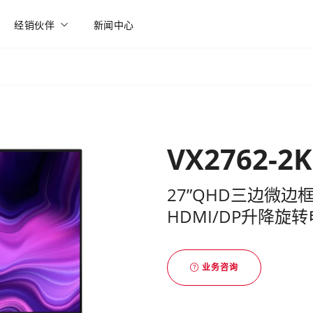
经销伙伴
新闻中心
VX2762-2
27”QHD三边微边
HDMI/DP升降旋
业务咨询