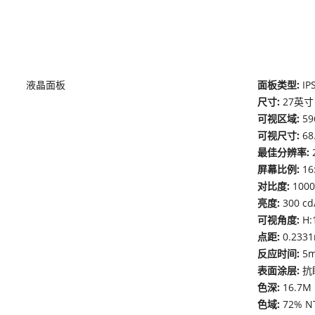
液晶面板
面板类型:
IP
尺寸:
27英寸
可视区域:
59
可视尺寸:
68
最佳分辨率:
屏幕比例:
16
对比度:
1000
亮度:
300 cd
可视角度:
H:
点距:
0.2331
反应时间:
5
表面涂层:
抗
色深:
16.7M 
色域:
72% NT