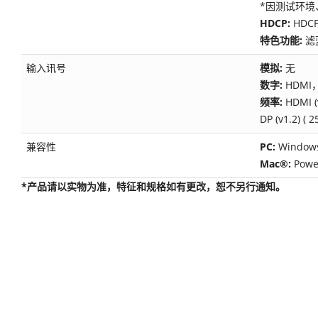
*因测试环
HDCP:
HDCP
特色功能:
滤
输入讯号
模拟:
无
数字:
HDMI
频率:
HDMI (
DP (v1.2) ( 
兼容性
PC:
Window
Mac®:
Pow
*产品请以实物为准，特征和规格如有更改，恕不另行通知。