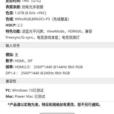
反应时间:
1ms（GTG）
表面涂层:
抗眩光多层膜
色深:
1.07B (8 bits +FRC)
色域:
99%sRGB,88%DCI-P3（色域覆盖）
HDCP:
2.2
特色功能:
滤蓝光不闪屏，ViewMode，HDR600，兼容
Freesync/G-sync，电竞游戏准星；电竞氛围灯
输入讯号
模拟:
无
数字:
HDMI，DP
频率:
HDMI2.0： 2560*1440 @144Hz 8bit RGB
DP1.4 ： 2560*1440 @240Hz 8bit RGB
兼容性
PC:
Windows 10已测试
Mac:
Power Mac 已测试
*产品请以实物为准，特征和规格如有更改，恕不另行通知。