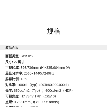
规格
液晶面板
面板类型:
Fast IPS
尺寸:
27英寸
可视区域:
596.736mm (H)×335.664mm (V)
最佳分辨率:
2560×1440@240Hz
屏幕比例:
16:9
对比率:
1000:1（typ）(DCR:80,000,000:1)
亮度:
350cd/m2（Typ）；600cd/m2（HDR）
可视角度:
H:178º,V:178º（CR≥10）
点距:
0.2331mm(H) x 0.2331mm(V)