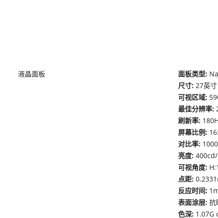
液晶面板
面板类型:
Na
尺寸:
27英寸
可视区域:
59
最佳分辨率:
刷新率:
18
屏幕比例:
16
对比率:
1000
亮度:
400cd
可视角度:
H:
点距:
0.2331
反应时间:
1
表面涂层:
抗
色深:
1.07G 