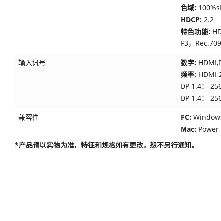
色域:
100%
HDCP:
2.2
特色功能:
H
P3，Rec.7
输入讯号
数字:
HDMI,
频率:
HDMI 
DP 1.4： 2
DP 1.4： 2
兼容性
PC:
Window
Mac:
Power
*产品请以实物为准，特征和规格如有更改，恕不另行通知。