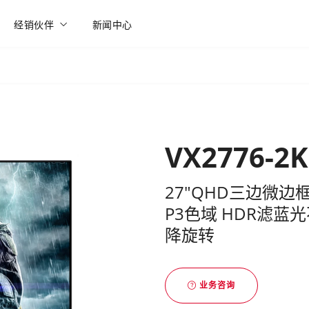
经销伙伴
新闻中心
VX2776-2K
27"QHD三边微边框N
P3色域 HDR滤蓝
降旋转
业务咨询