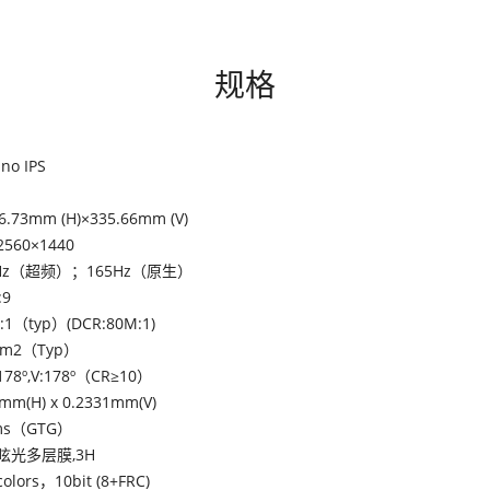
规格
no IPS
6.73mm (H)×335.66mm (V)
2560×1440
0Hz（超频）；165Hz（原生）
:9
:1（typ）(DCR:80M:1)
/m2（Typ）
178º,V:178º（CR≥10）
mm(H) x 0.2331mm(V)
ms（GTG）
眩光多层膜,3H
colors，10bit (8+FRC)