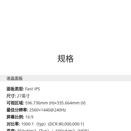
规格
液晶面板
面板类型:
Fast IPS
尺寸:
27英寸
可视区域:
596.736mm (H)×335.664mm (V)
最佳分辨率:
2560×1440@240Hz
屏幕比例:
16:9
对比率:
1000:1（typ）(DCR:80,000,000:1)
亮度:
350cd/m2（Typ）；600cd/m2（HDR）