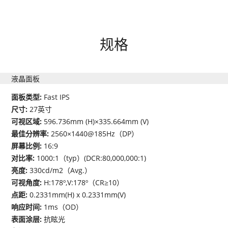
规格
液晶面板
面板类型:
Fast IPS
尺寸:
27英寸
可视区域:
596.736mm (H)×335.664mm (V)
最佳分辨率:
2560×1440@185Hz（DP）
屏幕比例:
16:9
对比率:
1000:1（typ）(DCR:80,000,000:1)
亮度:
330cd/m2（Avg.）
可视角度:
H:178º,V:178º（CR≥10）
点距:
0.2331mm(H) x 0.2331mm(V)
响应时间:
1ms（OD）
表面涂层:
抗眩光