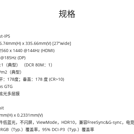
规格
st-IPS
6.74mm(H) x 335.66mm(V) [27”wide]
2560 x 1440 @144Hz (HDMI)
 @185Hz (DP)
0:1（典型） （DCR 80M：1）
cd/m2（典型）
平：178度；垂直：178 度 (CR>10)
s GTG
眩光多层膜
it
mm(H) x 0.2331mm(V)
件低蓝光，不闪屏，ViewMode，HDR10，兼容FreeSync&G-sync
 sRGB（Typ.）覆盖率，95% DCI-P3（Typ.）覆盖率