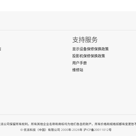
支持服务
店
显示设备保修保换政策
投影机保修保换政策
用户手册
维修站
-2026. All rights reserved. 优派公司保留所有权利。所有其他企业名称和商标均为他们各自的财产。所
© 优派科技（中国）有限公司 2000年-2026年
沪ICP备20011012号