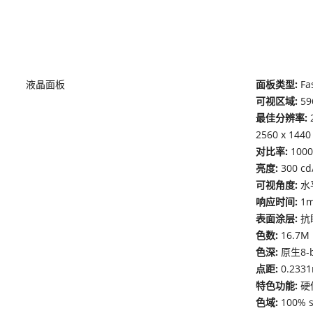
液晶面板
面板类型:
Fa
可视区域:
59
最佳分辨率:
2560 x 1440
对比率:
100
亮度:
300 
可视角度:
水
响应时间:
1m
表面涂层:
抗
色数:
16.7M
色深:
原生8-b
点距:
0.2331
特色功能:
硬
色域:
100%