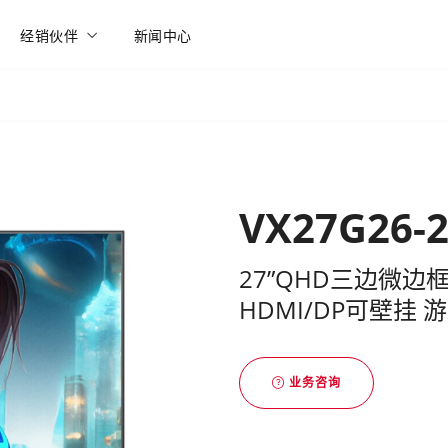
经销伙伴
新闻中心
VX27G26-2
27”QHD三边微边
HDMI/DP可壁挂
业务咨询