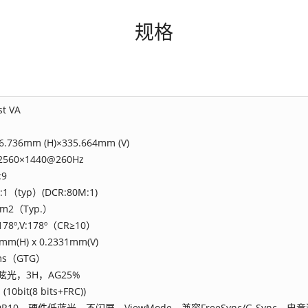
规格
st VA
6.736mm (H)×335.664mm (V)
2560×1440@260Hz
:9
:1（typ）(DCR:80M:1)
/m2（Typ.）
178º,V:178º（CR≥10）
mm(H) x 0.2331mm(V)
ms（GTG）
眩光，3H，AG25%
(10bit(8 bits+FRC))
DR10，硬件低蓝光，不闪屏，ViewMode，兼容FreeSync/G-Sync，电