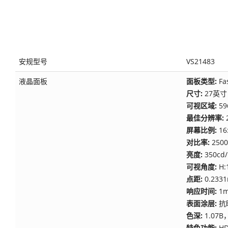
安规型号
VS21483
液晶面板
面板类型:
Fa
尺寸:
27英寸
可视区域:
59
最佳分辨率:
屏幕比例:
16
对比率:
2500
亮度:
350cd
可视角度:
H:
点距:
0.2331
响应时间:
1
表面涂层:
抗
色深:
1.07B，
特色功能:
H