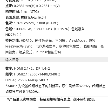
点距:
0.2331mm(H) x 0.2331mm(V)
响应时间:
1ms（GTG）
表面涂层:
抗眩光多层膜,3H
色深:
1.07G colors，10bit (8+FRC)
色域:
100%sRGB，97%DCI-P3（CIE1976）色域覆盖
HDCP:
2.2
特色功能:
HDR10，硬件低蓝光，不闪屏，ViewMode，兼容
FreeSync/G-Sync，电竞游戏准星，多种颜色模式， 猫眼视角，夜
间视角，缩放模式，PIP/PBP智能分屏
输入讯号
数字:
HDMI 2.1×2，DP 1.4×2
频率:
HDMI2.1: 2560×1440@340Hz
DP1.4：2560×1440@340Hz
*340Hz 为设置超频状态下的刷新率，原生刷新率320Hz，超频状态
如有异常可调至320Hz。
*产品请以实物为准，特征和规格如有更改，恕不另行通知。