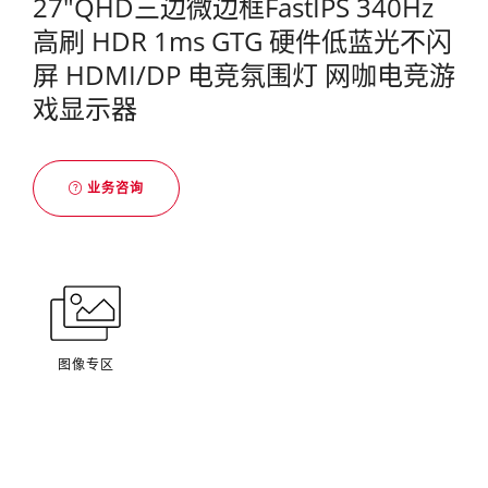
27"QHD三边微边框FastIPS 340Hz
高刷 HDR 1ms GTG 硬件低蓝光不闪
屏 HDMI/DP 电竞氛围灯 网咖电竞游
戏显示器
业务咨询
图像专区