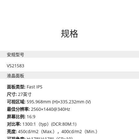
规格
安规型号
VS21583
液晶面板
面板类型:
Fast IPS
尺寸:
27英寸
可视区域:
595.968mm (H)×335.232mm (V)
最佳分辨率:
2560×1440@340Hz
屏幕比例:
16:9
对比率:
1300:1（typ）(DCR:80M:1)
亮度:
450cd/m2（Max.），400cd/m2（Min.）
可视角度:
H:178º,V:178º（CR≥10）